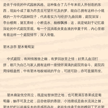
是依于传统的中式园林风格。这种集合了几千年来前人所创造的东
西，现如今成了最为昂贵且可望不可及的梦。能自己拥有这样小小规
模的一方中式园林院子，代表着实力与经济!九曲回廊，庭院深深；
亭台楼阁，黛瓦青砖；小桥流水、杨柳飘拂；这，就是铭刻于记忆最
深处的中式庭院景观。每一个流淌着炎黄血液的华夏子民，内心里都
有着这样一个庭院情节，深入骨髓。
塑木凉亭 塑木葡萄架
中式庭院，有闲情雅致之幽，有梦回故里之情；好男儿血泪打
拼，都只为自己与家人拥有这样一座情怀满满的庭院而奋斗。庭院四
周绿植盎然，中有塑木地板铺就的平台，可踏可卧，亦可盘腿而坐。
塑木廊架凭空而立，既是短暂休憩之地，也可爬满百香果或是葡
萄藤，触手可及之处，品尝收获的香甜。小池塘或是曲水流淌之侧，
塑木护栏以超越实木的质感而存在，老祖先传承千年的榫卯工艺在塑